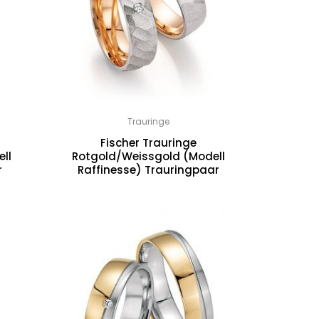
Trauringe
Fischer Trauringe
ll
Rotgold/Weissgold (Modell
r
Raffinesse) Trauringpaar