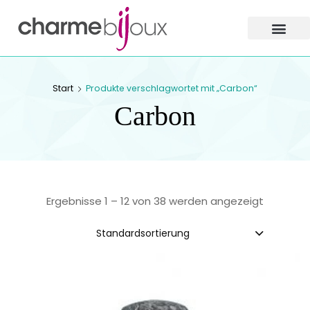
Charme
Bijoux
Zofingen
CHARME BIJOUX
Start
Produkte verschlagwortet mit „Carbon“
ZOFINGEN
Carbon
Ergebnisse 1 – 12 von 38 werden angezeigt
Standardsortierung