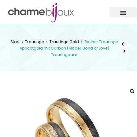
Charme
Bijoux
Zofingen
CHARME BIJOUX
Start
Trauringe
Trauringe Gold
Fischer Trauringe
ZOFINGEN
Apricotgold mit Carbon (Modell Bond of Love)
Trauringpaar