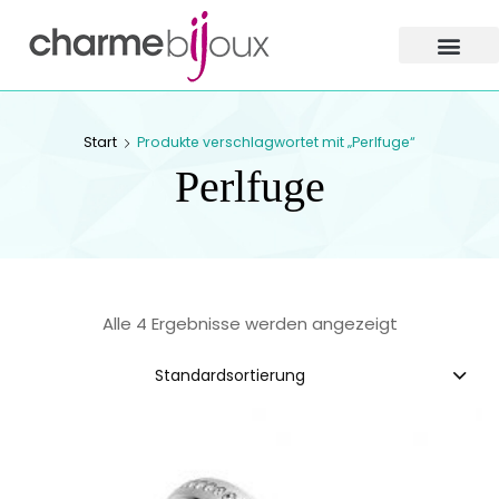
Charme
Bijoux
Zofingen
CHARME BIJOUX
Start
Produkte verschlagwortet mit „Perlfuge“
ZOFINGEN
Perlfuge
Alle 4 Ergebnisse werden angezeigt
Standardsortierung