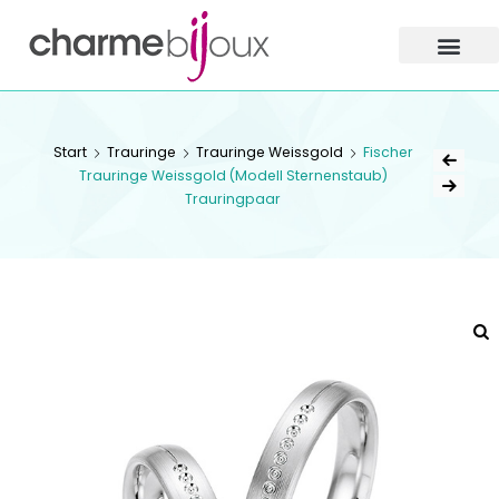
Charme
Bijoux
Zofingen
CHARME BIJOUX
Start
Trauringe
Trauringe Weissgold
Fischer
ZOFINGEN
Trauringe Weissgold (Modell Sternenstaub)
Trauringpaar