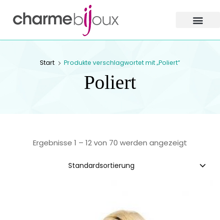
Charme
Bijoux
Zofingen
CHARME BIJOUX
Start
Produkte verschlagwortet mit „Poliert“
ZOFINGEN
Poliert
Ergebnisse 1 – 12 von 70 werden angezeigt
Standardsortierung