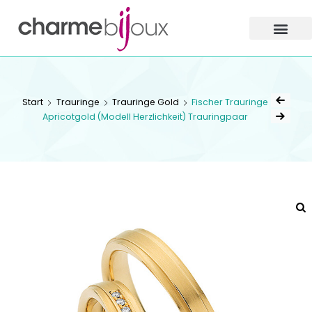
Charme
Bijoux
Zofingen
CHARME BIJOUX
ZOFINGEN
Start
Trauringe
Trauringe Gold
Fischer Trauringe
Apricotgold (Modell Herzlichkeit) Trauringpaar