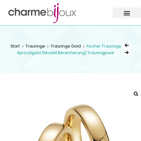
Charme
Bijoux
Zofingen
CHARME BIJOUX
ZOFINGEN
Start
Trauringe
Trauringe Gold
Fischer Trauringe
Apricotgold (Modell Bereicherung) Trauringpaar