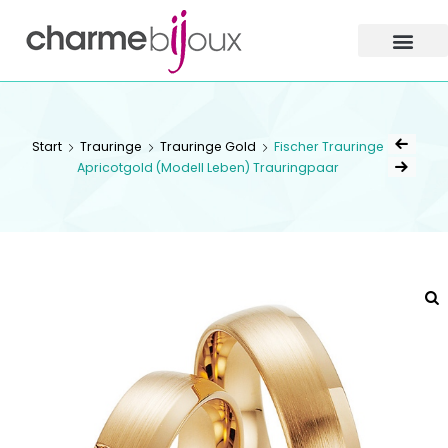
Charme
Bijoux
Zofingen
CHARME BIJOUX
ZOFINGEN
Start
Trauringe
Trauringe Gold
Fischer Trauringe
Apricotgold (Modell Leben) Trauringpaar