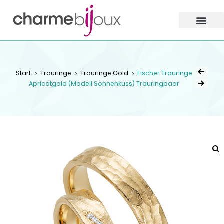
Charme
Bijoux
Zofingen
CHARME BIJOUX
ZOFINGEN
Start
Trauringe
Trauringe Gold
Fischer Trauringe
Apricotgold (Modell Sonnenkuss) Trauringpaar