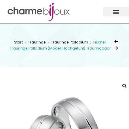
Charme
Bijoux
Zofingen
CHARME BIJOUX
ZOFINGEN
Start
Trauringe
Trauringe Palladium
Fischer
Trauringe Palladium (Modell Hochgefühl) Trauringpaar