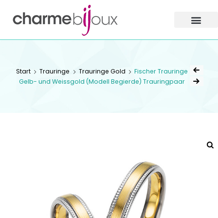
Charme
Bijoux
Zofingen
CHARME BIJOUX
ZOFINGEN
Start
Trauringe
Trauringe Gold
Fischer Trauringe
Gelb- und Weissgold (Modell Begierde) Trauringpaar