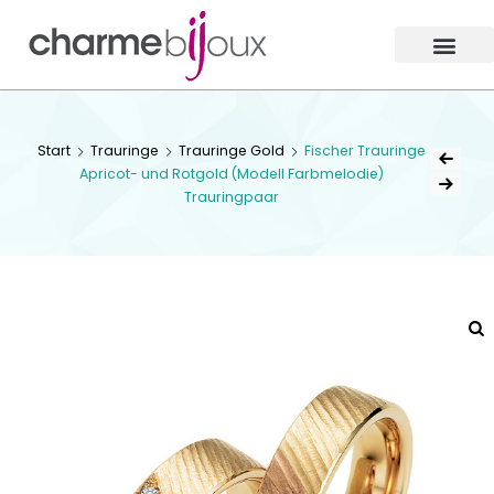
Charme
Bijoux
Zofingen
CHARME BIJOUX
Start
Trauringe
Trauringe Gold
Fischer Trauringe
ZOFINGEN
Apricot- und Rotgold (Modell Farbmelodie)
Trauringpaar