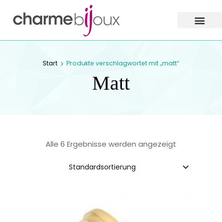
Charme
Bijoux
Zofingen
CHARME BIJOUX
Start
Produkte verschlagwortet mit „matt“
ZOFINGEN
Matt
Alle 6 Ergebnisse werden angezeigt
Standardsortierung