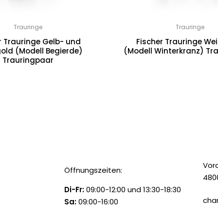
Trauringe
Trauringe
r Trauringe Gelb- und
Fischer Trauringe We
old (Modell Begierde)
(Modell Winterkranz) Tr
Trauringpaar
ERSTE REZENSION FÜR „FISCHER TRAURINGE WEISSGOLD (M
TRAURINGPAAR“
-Mail-Adresse wird nicht veröffentlicht.
Erforderliche Felder sind mit
*
m
DEINE BEWERTUNG
*
Vor
Öffnungszeiten:
480
Di-Fr:
09:00-12:00 und 13:30-18:30
cha
Sa:
09:00-16:00
So & Mo:
Geschlossen