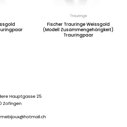
Trauringe
issgold
Fischer Trauringe Weissgold
auringpaar
(Modell Zusammengehörigkeit)
Trauringpaar
ODELL HINGABE)
arkiert
dere Hauptgasse 25
0 Zofingen
rmebijoux@hotmail.ch