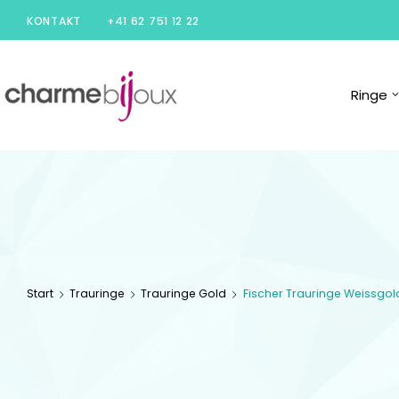
KONTAKT
+41 62 751 12 22
Charme
Ringe
Bijoux
Zofingen
Start
Trauringe
Trauringe Gold
Fischer Trauringe Weissgol