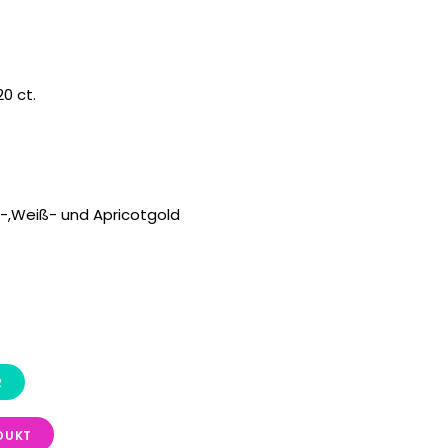
20 ct.
-,Weiß- und Apricotgold
DUKT