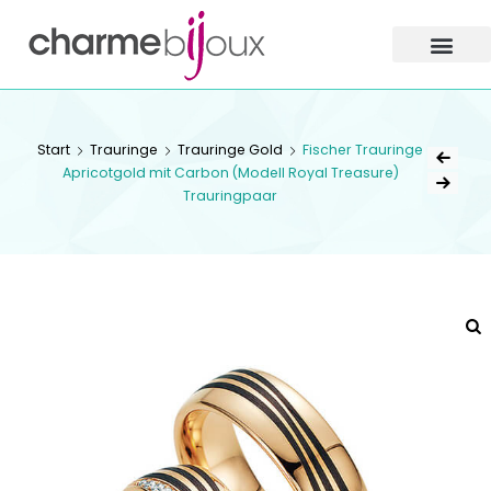
Charme
Bijoux
Zofingen
CHARME BIJOUX
Start
Trauringe
Trauringe Gold
Fischer Trauringe
ZOFINGEN
Apricotgold mit Carbon (Modell Royal Treasure)
Trauringpaar