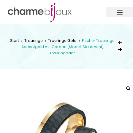
Charme
Bijoux
Zofingen
CHARME BIJOUX
Start
Trauringe
Trauringe Gold
Fischer Trauringe
ZOFINGEN
Apricotgold mit Carbon (Modell Statement)
Trauringpaar