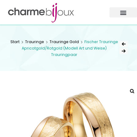
Charme
Bijoux
Zofingen
CHARME BIJOUX
Start
Trauringe
Trauringe Gold
Fischer Trauringe
ZOFINGEN
Apricotgold/Rotgold (Modell Art und Weise)
Trauringpaar