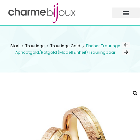
Charme
Bijoux
Zofingen
CHARME BIJOUX
ZOFINGEN
Start
Trauringe
Trauringe Gold
Fischer Trauringe
Apricotgold/Rotgold (Modell Einheit) Trauringpaar